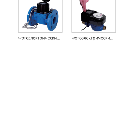
Фотоэлектрический беспроводной счетчик воды прямого считывания типа Woltman
Фотоэлектрический счетчик воды прямого считывания с проводным управлением с клапаном