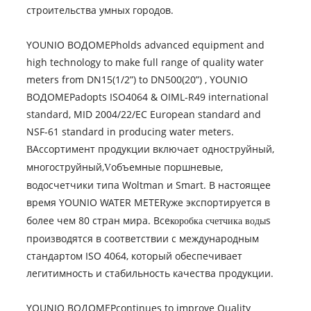
строительства умных городов.
YOUNIO ВОДОМЕРholds advanced equipment and
high technology to make full range of quality water
meters from DN15(1/2”) to DN500(20”) , YOUNIO
ВОДОМЕРadopts ISO4064 & OIML-R49 international
standard, MID 2004/22/EC European standard and
NSF-61 standard in producing water meters.
Ассортимент продукции включает одноструйный,
В
многоструйный,
объемные поршневые,
V
водосчетчики типа Woltman и Smart. В настоящее
время YOUNIO WATER METE
уже экспортируется в
R
более чем 80 стран мира. Все
s
коробка счетчика воды
производятся в соответствии с международным
стандартом ISO 4064, который обеспечивает
легитимность и стабильность качества продукции.
YOUNIO ВОДОМЕРcontinues to improve Quality