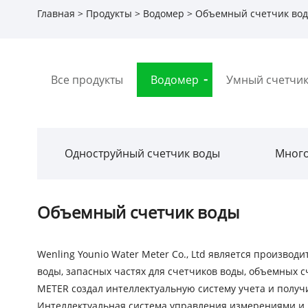
Главная
>
Продукты
>
Водомер
> Объемный счетчик во
Все продукты
Водомер
Умный счетчик
Одноструйный счетчик воды
Много
Объемный счетчик воды
Wenling Younio Water Meter Co., Ltd является произв
воды, запасных частях для счетчиков воды, объемных
METER создал интеллектуальную систему учета и получи
Интеллектуальная система управления измерениями и