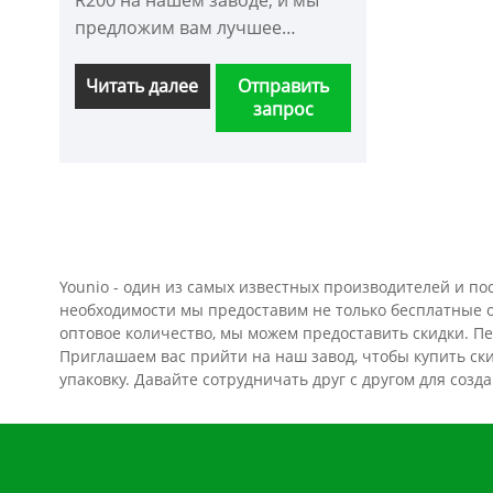
R200 на нашем заводе, и мы
предложим вам лучшее
послепродажное
обслуживание и
Читать далее
Отправить
запрос
своевременную доставку.
Younio - один из самых известных производителей и по
необходимости мы предоставим не только бесплатные об
оптовое количество, мы можем предоставить скидки. Пе
Приглашаем вас прийти на наш завод, чтобы купить ск
упаковку. Давайте сотрудничать друг с другом для соз