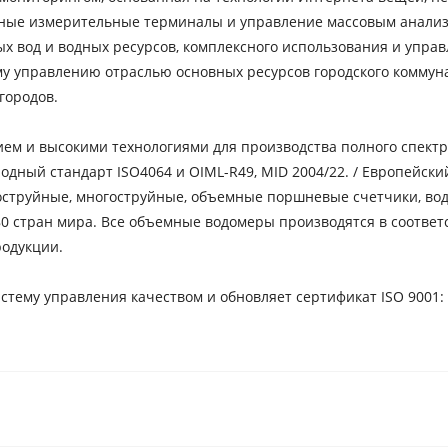
дные измерительные терминалы и управление массовым анализ
ых вод и водных ресурсов, комплексного использования и упр
му управлению отраслью основных ресурсов городского коммун
городов.
 и высокими технологиями для производства полного спектра 
ный стандарт ISO4064 и OIML-R49, MID 2004/22. / Европейский
оструйные, многоструйные, объемные поршневые счетчики, вод
0 стран мира. Все объемные водомеры производятся в соответ
родукции.
му управления качеством и обновляет сертификат ISO 9001: 20