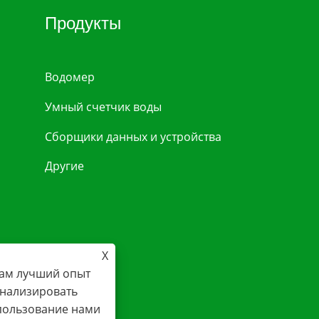
Продукты
Водомер
Умный счетчик воды
Сборщики данных и устройства
Другие
X
вам лучший опыт
онализировать
спользование нами