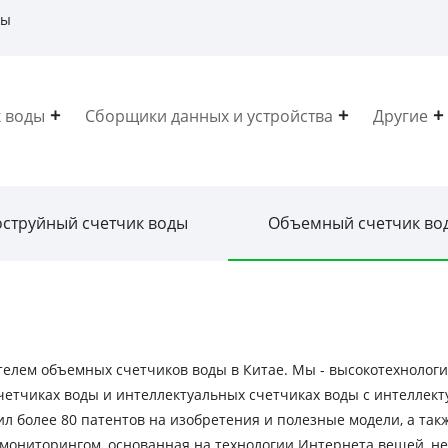
ды
 воды
Сборщики данных и устройства
Другие
струйный счетчик воды
Объемный счетчик во
одителем объемных счетчиков воды в Китае. Мы - высокотехнол
 счетчиках воды и интеллектуальных счетчиках воды с интелл
л более 80 патентов на изобретения и полезные модели, а так
 мониторингом, основанная на технологии Интернета вещей, 