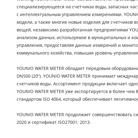
специализирующееся на счетчиках воды, запасных част
с интеллектуальным управлением измерениями. YOUNIO
модели, а также многие новые изделия для счетчиков 
вещей, независимо разработанная предприятиями YOU
анализом данных, используемое в муниципальных и ком
управления, предоставляя данные измерений и монито
коммунального хозяйства, повышая уровень управления
YOUNIO WATER METER обладает передовым оборудованием
DN500 (20”). YOUNIO WATER METER принимает международ
счетчиков воды. Ассортимент продукции включает одн
YOUNIO WATER METER уже экспортируется в более чем 
стандартом ISO 4064, который обеспечивает легитимнос
YOUNIO WATER METER продолжает совершенствовать систе
2020 и сертификат ISO27001: 2013.