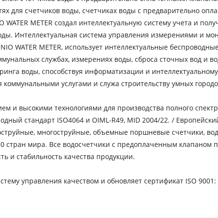
ях для счетчиков воды, счетчиках воды с предварительно опл
 WATER METER создал интеллектуальную систему учета и получ
воды. Интеллектуальная система управления измерениями и мо
NIO WATER METER, использует интеллектуальные беспроводны
мунальных службах, измерениях воды, сброса сточных вод и во
ринга воды, способствуя информатизации и интеллектуальному
 коммунальными услугами и служа строительству умных городо
 и высокими технологиями для производства полного спектра 
ный стандарт ISO4064 и OIML-R49, MID 2004/22. / Европейский
оструйные, многоструйные, объемные поршневые счетчики, вод
80 стран мира. Все водосчетчики с предоплаченным клапаном 
ть и стабильность качества продукции.
му управления качеством и обновляет сертификат ISO 9001: 20