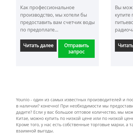
воды (бесконтактный)
рад
Как профессиональное
Вы може
производство, мы хотели бы
купите 
предоставить вам счетчик воды
питьево
по предоплате
радиоч
(бесконтактный). И мы
нашем 
предложим вам лучшее
предло
Читать далее
Отправить
Читат
запрос
послепродажное
послеп
обслуживание и
обслуж
своевременную доставку.
своевр
Younio - один из самых известных производителей и по
в наличии? конечно! При необходимости мы предоставим
дадите? Если у вас большое оптовое количество, мы м
Китае, можно купить по низкой цене или по низкой це
Кроме того, у нас есть собственные торговые марки, а
взаимной выгоды.