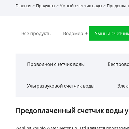
Главная
>
Продукты
>
Умный счетчик воды
> Предоплач
Все продукты
Водомер
Умный счетчик
Проводной счетчик воды
Беспрово
Ультразвуковой счетчик воды
Элек
Предоплаченный счетчик воды 
Wenling Younio Water Meter Co., Ltd является произв