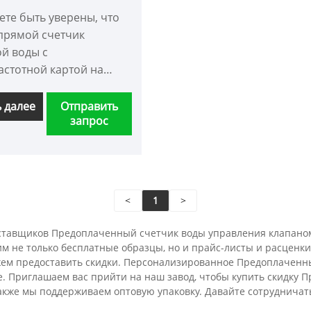
иочастотной картой
те быть уверены, что
прямой счетчик
й воды с
астотной картой на
заводе, и мы
жим вам лучшее
ь далее
Отправить
запрос
родажное
ивание и
еменную доставку.
<
1
>
ставщиков Предоплаченный счетчик воды управления клапаном в 
 не только бесплатные образцы, но и прайс-листы и расценки. 
ожем предоставить скидки. Персонализированное Предоплаченны
не. Приглашаем вас прийти на наш завод, чтобы купить скидку
 также мы поддерживаем оптовую упаковку. Давайте сотрудничать