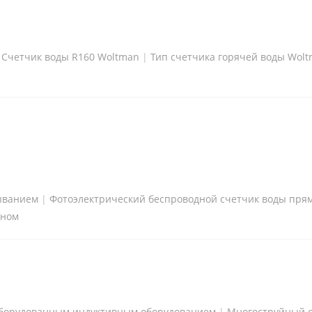
|
Счетчик воды R160 Woltman
|
Тип счетчика горячей воды Wol
ыванием
|
Фотоэлектрический беспроводной счетчик воды пря
аном
 оборудованным индуктивным оборудованием
|
Многоструйный с