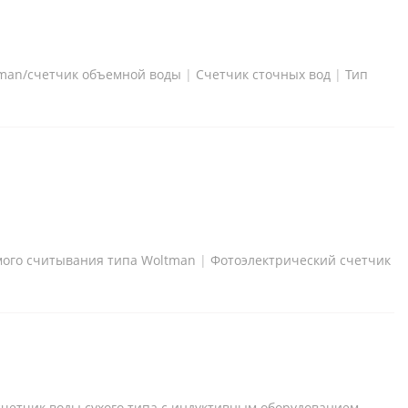
tman/счетчик объемной воды
|
Счетчик сточных вод
|
Тип
мого считывания типа Woltman
|
Фотоэлектрический счетчик
четчик воды сухого типа с индуктивным оборудованием,