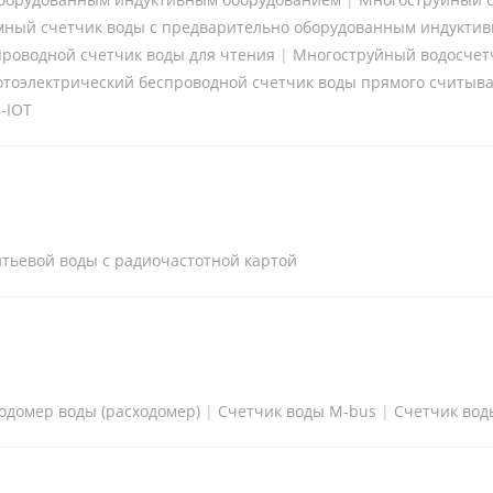
ный счетчик воды с предварительно оборудованным индукти
проводной счетчик воды для чтения
|
Многоструйный водосчет
тоэлектрический беспроводной счетчик воды прямого считыв
-IOT
тьевой воды с радиочастотной картой
одомер воды (расходомер)
|
Счетчик воды M-bus
|
Счетчик вод