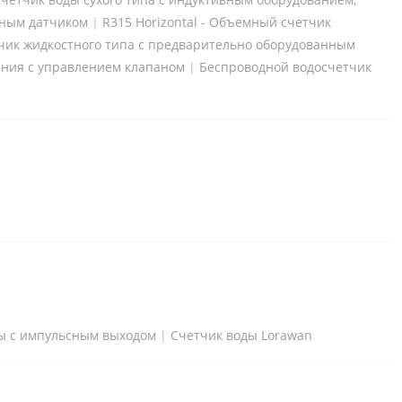
вным датчиком
|
R315 Horizontal - Объемный счетчик
чик жидкостного типа с предварительно оборудованным
ания с управлением клапаном
|
Беспроводной водосчетчик
ы с импульсным выходом
|
Счетчик воды Lorawan