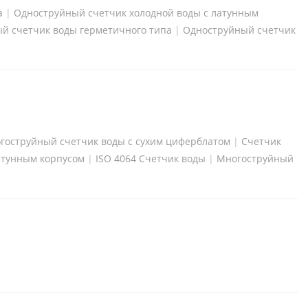
а
|
Одноструйный счетчик холодной воды с латунным
й счетчик воды герметичного типа
|
Одноструйный счетчик
гоструйный счетчик воды с сухим циферблатом
|
Счетчик
атунным корпусом
|
ISO 4064 Счетчик воды
|
Многоструйный