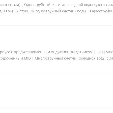
ого стекла)
|
Одноструйный счетчик холодной воды сухого тип
, 80 мм
|
Латунный одноструйный счетчик воды
|
Одноструйны
корпусе с предустановленным индуктивным датчиком
|
R160 Мно
с одобренным MID
|
Многоструйный счетчик холодной воды с л