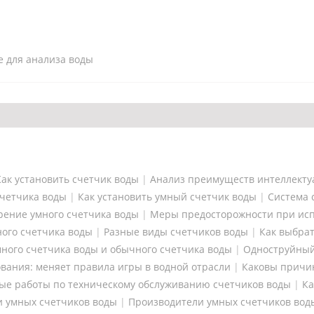
 для анализа воды
Как установить счетчик воды
|
Анализ преимуществ интеллекту
четчика воды
|
Как установить умный счетчик воды
|
Система 
рение умного счетчика воды
|
Меры предосторожности при исп
ого счетчика воды
|
Разные виды счетчиков воды
|
Как выбрат
ного счетчика воды и обычного счетчика воды
|
Одноструйный
ования: меняет правила игры в водной отрасли
|
Каковы причи
ые работы по техническому обслуживанию счетчиков воды
|
Ка
и умных счетчиков воды
|
Производители умных счетчиков вод