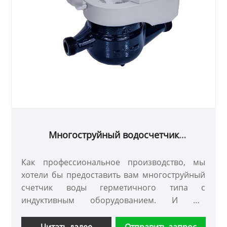
Многоструйный водосчетчик
жидкостного типа с предварительно
оборудованным индукционным
Как профессиональное производство, мы
нагревателем
хотели бы предоставить вам многоструйный
счетчик воды герметичного типа с
индуктивным оборудованием. И мы
предложим вам лучшее послепродажное
обслуживание и своевременную доставку.
Читать далее
Отправить запрос