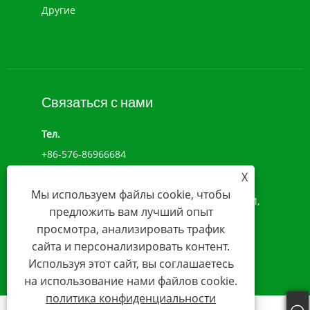
Другие
Связаться с нами
Тел.
+86-576-86966684
X
Add
Мы используем файлы cookie, чтобы
№ 1039, ПРОСПЕКТ ДЗЮЛОНГ, УЛИЦА ЧЭНСИ,
предложить вам лучший опыт
ВЭНЛИН, ЧЖЭЦЗЯН, КИТАЙ (317500)
просмотра, анализировать трафик
Электронная почта
сайта и персонализировать контент.
Используя этот сайт, вы соглашаетесь
sales@younio.com
на использование нами файлов cookie.
политика конфиденциальности