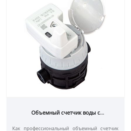
Объемный счетчик воды с
предварительно оборудованным
индуктивным датчиком
Как профессиональный объемный счетчик