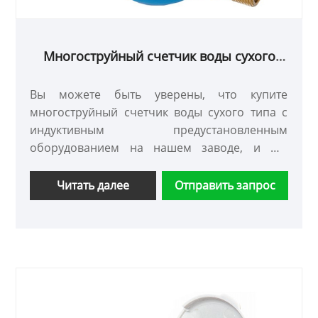
Многоструйный счетчик воды сухого
типа с индуктивным оборудованием,
предварительно оборудованный
Вы можете быть уверены, что купите
сертификацией MID
многоструйный счетчик воды сухого типа с
индуктивным предустановленным
оборудованием на нашем заводе, и мы
предложим вам лучшее послепродажное
обслуживание и своевременную доставку.
Читать далее
Отправить запрос