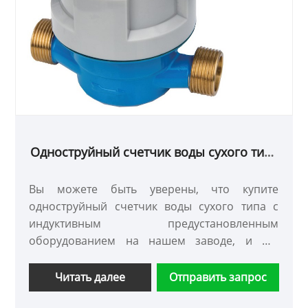
Одноструйный счетчик воды сухого типа
с предварительно оборудованным
индуктивным оборудованием
Вы можете быть уверены, что купите
одноструйный счетчик воды сухого типа с
индуктивным предустановленным
оборудованием на нашем заводе, и мы
предложим вам лучшее послепродажное
обслуживание и своевременную доставку.
Читать далее
Отправить запрос