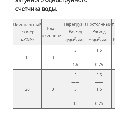
латунного одноструйного
счетчика воды.
Перегрузка
Постоянный
Номинальный
Перехо
Класс
Расход
Расход
Размер
Расх
измерение
Ду(мм)
3
3
кварта(
qs(м
/час)
qp(м
/час)
3
1.5
120
15
B
——
——
—
1.5
0.75
60
5
2.5
200
——
——
—
20
B
3
1.5
120
——
——
—
15
0.75
60