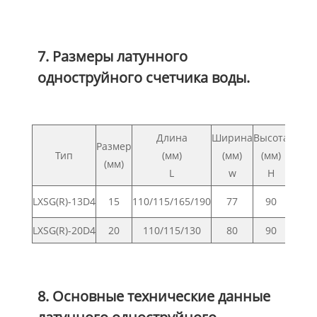
7. Размеры латунного
одноструйного счетчика воды.
Длина
Ширина
Высота
Подк
Размер
Тип
(мм)
(мм)
(мм)
(мм)
L
w
H
LXSG(R)-13D4
15
110/115/165/190
77
90
G
LXSG(R)-20D4
20
110/115/130
80
90
8. Основные технические данные