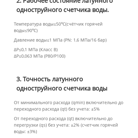
2. Рабочее состояние латунного
одноструйного счетчика воды.
Температура воды≤50℃(счётчик горячей
воды≤90℃)
Давление воды≤1 МПа (PN: 1,6 МПа/16 бар)
ΔP≤0,1 МПа (Класс B)
ΔP≤0,063 МПа (Р80/Р100)
3. Точность латунного
одноструйного счетчика воды
От минимального расхода (qmin) включительно до
переходного расхода (qt) без учета: ±5%
От переходного расхода (qt) включительно до
перегрузки (qs) без учета: ±2% (счетчик горячей
воды: ±3%)