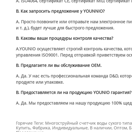
А. ISO4064, сертификат CE, сертификат MID, сертификат
В. Как запросить предложение у YOUNNIO?
А. Просто позвоните или отправьте нам электронное пи
и т. д.), будет лучше для быстрого предложения.
В. Каковы ваши процедуры контроля качества?
A.YOUNIO осуществляет строгий контроль качества, ко
управления ISO9001. Перед отправкой приветствуем ос
В. Предлагаете ли вы обслуживание OEM.
А. Да. У нас есть профессиональная команда D&D, кот
продукте или упаковке.
В. Предоставляется ли на продукцию YOUNIO гарантия?
А. Да. Мы предоставляем на нашу продукцию 100% щедр
Горячие Теги: Многоструйный счетчик воды сухого тип
Купить, Фабрика, Индивидуальные, В наличии, Оптом, Бе