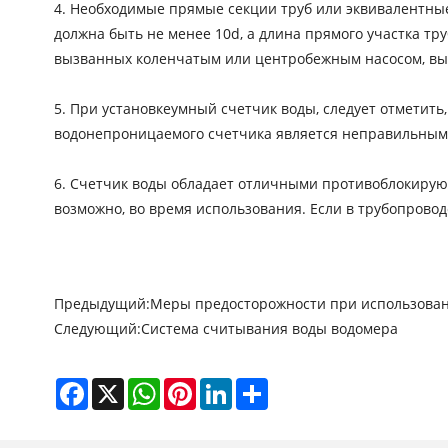
4. Необходимые прямые секции труб или эквивалентны
должна быть не менее 10d, а длина прямого участка тр
вызванных коленчатым или центробежным насосом, вы
5. При установке
умный счетчик воды
, следует отметит
водонепроницаемого счетчика является неправильным и
6. Счетчик воды обладает отличными противоблокирующи
возможно, во время использования. Если в трубопровод
Предыдущий:
Меры предосторожности при использован
Следующий:
Система считывания воды водомера
Facebook
X
WhatsApp
Pinterest
LinkedIn
Share