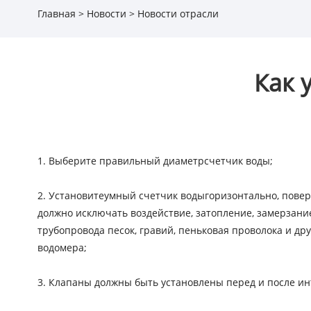
Главная
>
Новости
>
Новости отрасли
Как 
1. Выберите правильный диаметр
счетчик воды
;
2. Установите
умный счетчик воды
горизонтально, повер
должно исключать воздействие, затопление, замерзание
трубопровода песок, гравий, пеньковая проволока и д
водомера;
3. Клапаны должны быть установлены перед и после ин