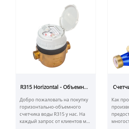
R315 Horizontal - Объемный
Счетчи
счетчик воды
S
Добро пожаловать на покупку
Как пр
заге
горизонтально-объемного
произво
о
счетчика воды R315 у нас. На
предос
каждый запрос от клиентов мы
многос
отвечаем в течение 24 часов.
полужи