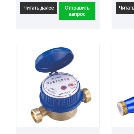
счетчик
Читать далее
Отправить
Читат
запрос
одобре
И мы п
послеп
обслуж
своевр