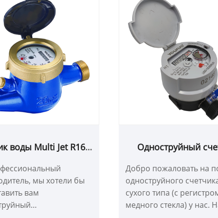
к воды Multi Jet R160
Одноструйный сче
emi жидкостный
воды сухого типа
офессиональный
Добро пожаловать на п
рметизированный с
регистром из мед
дитель, мы хотели бы
одноструйного счетчик
добренным MID
стекла)
тавить вам
сухого типа (с регистро
труйный
медного стекла) у нас. 
дкостный герметичный
каждый запрос клиенто