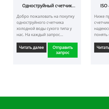
Одноструйный счетчик
ISO
холодной воды сухого типа
Добро пожаловать на покупку
Ниже п
одноструйного счетчика
счетчик
холодной воды сухого типа у
надеюс
нас. На каждый запрос
понять 
клиентов мы отвечаем в
Приветс
течение 24 часов.
клиенто
Читать далее
Отправить
Читат
запрос
продолж
нами, ч
лучшее