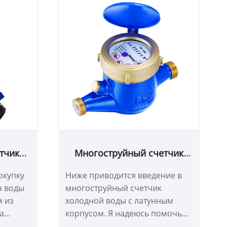
тчик
Многоструйный счетчик
 (с
холодной воды с латунным
окупку
Ниже приводится введение в
ного
корпусом
а воды
многоструйный счетчик
м из
холодной воды с латунным
На
корпусом. Я надеюсь помочь
в мы
вам лучше понять