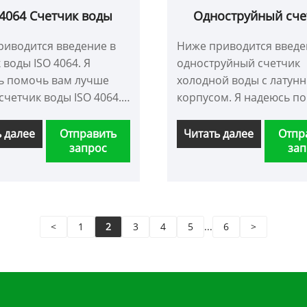
 4064 Счетчик воды
Одноструйный сче
холодной воды с ла
риводится введение в
Ниже приводится введе
корпусом
 воды ISO 4064. Я
одноструйный счетчик
ь помочь вам лучше
холодной воды с латун
счетчик воды ISO 4064.
корпусом. Я надеюсь п
твуем новых и старых
вам лучше понять
в, которые будут
одноструйный счетчик
ь далее
Отправить
Читать далее
Отпр
запрос
зап
ать сотрудничать с
холодной воды с латун
тобы вместе создавать
корпусом. Приветствуе
 будущее!
и старых клиентов, кот
будут продолжать
сотрудничать с нами, ч
<
1
2
3
4
5
...
6
>
вместе создавать лучш
будущее!