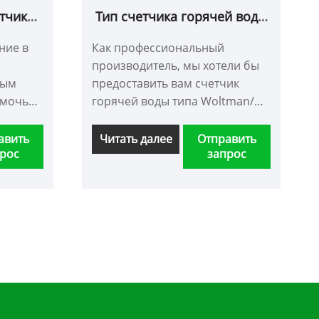
тчик
Тип счетчика горячей воды
тунным
Woltman/счетчик объемной
ние в
Как профессиональный
воды
производитель, мы хотели бы
ным
предоставить вам счетчик
омочь
горячей воды типа Woltman/
счетчик объемной воды. И мы
предложим вам лучшее
авить
Читать далее
Отправить
рос
запрос
ным
послепродажное
м новых
обслуживание и
орые
своевременную доставку.
тобы
ее