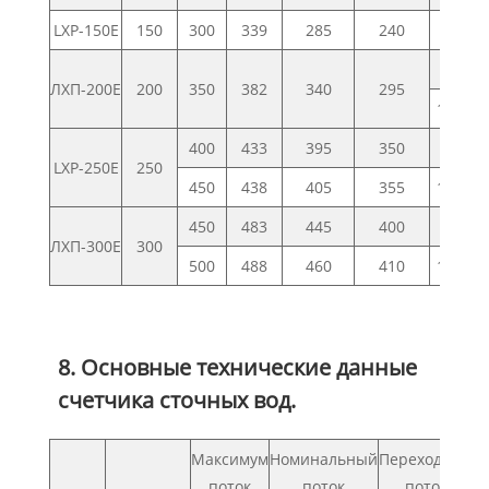
LXP-150E
150
300
339
285
240
8
8-М20
ЛХП-200Е
200
350
382
340
295
12-М24
400
433
395
350
8-М20
LXP-250E
250
450
438
405
355
12-М24
450
483
445
400
8-М20
ЛХП-300Е
300
500
488
460
410
12-М24
8. Основные технические данные
счетчика сточных вод.
Максимум
Номинальный
Переходный
М
поток
поток
поток