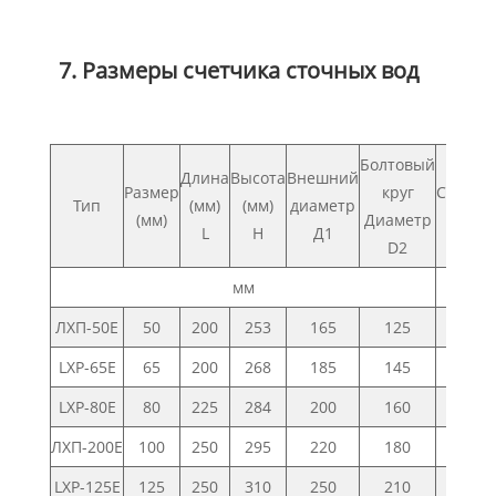
7. Размеры счетчика сточных вод
Болтовый
Длина
Высота
Внешний
Размер
круг
Соедин
Тип
(мм)
(мм)
диаметр
(мм)
Диаметр
б
L
H
Д1
D2
мм
н
ЛХП-50Е
50
200
253
165
125
4
LXP-65E
65
200
268
185
145
4
LXP-80E
80
225
284
200
160
8
ЛХП-200Е
100
250
295
220
180
8
LXP-125E
125
250
310
250
210
8