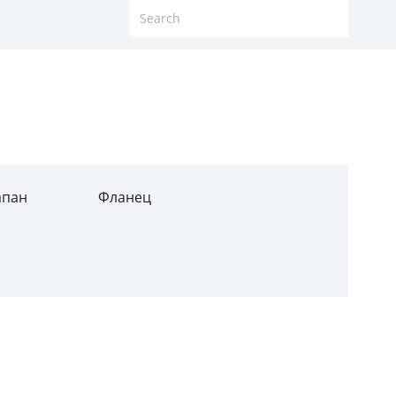
апан
Фланец